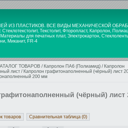
ЕЙ ИЗ ПЛАСТИКОВ. ВСЕ ВИДЫ МЕХАНИЧЕСКОЙ ОБРАБ
текстолит, Текстолит, Фторопласт, Капролон, Полиаце
 Материалы для печатных плат, Электрокартон, Стеклолент
ни, Миканит, FR-4
КАТАЛОГ ТОВАРОВ
/
Капролон ПА6 (Полиамид)
/
Капролон
нный лист
/
Капролон графитонаполненный (чёрный) лист 2
тонаполненный 200 мм
графитонаполненный (чёрный) лист 
ок товаров
Сравнительная таблица (
0
)