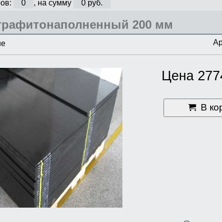
ов:
0
, на сумму
0 руб.
графитонаполненный 200 мм
Ар
ие
Цена 277
В ко