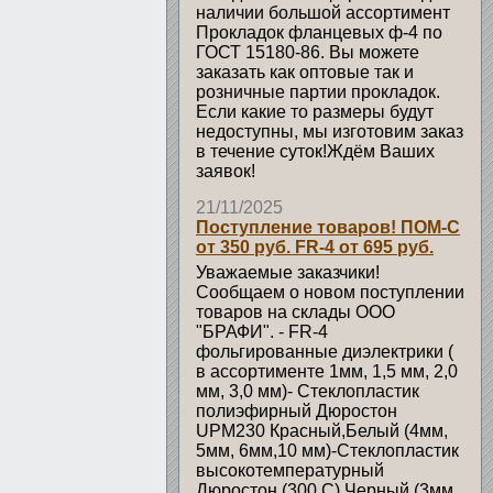
наличии большой ассортимент
Прокладок фланцевых ф-4 по
ГОСТ 15180-86. Вы можете
заказать как оптовые так и
розничные партии прокладок.
Если какие то размеры будут
недоступны, мы изготовим заказ
в течение суток!Ждём Ваших
заявок!
21/11/2025
Поступление товаров! ПОМ-С
от 350 руб. FR-4 от 695 руб.
Уважаемые заказчики!
Сообщаем о новом поступлении
товаров на склады ООО
"БРАФИ". - FR-4
фольгированные диэлектрики (
в ассортименте 1мм, 1,5 мм, 2,0
мм, 3,0 мм)- Стеклопластик
полиэфирный Дюростон
UPM230 Красный,Белый (4мм,
5мм, 6мм,10 мм)-Стеклопластик
высокотемпературный
Дюростон (300 С) Черный (3мм,