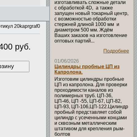
изготавливать сложные детали
с обработкой 4D, а также
запущен новый токарный центр,
с возможностью обработки
стержней длиной 1000 мм и
тикул 20kaprgraf0
диаметром 500 мм. Ждём
Ваших заказов на изготовление
оптовых партий...
400 руб.
Подробнее
01/06/2026
рзину
Цилиндры пробные ЦП из
Капролона.
Изготовим цилиндры пробные
ЦП из капролона. Для проверки
проходимости каналов из
полимерных труб. ЦП-36,
ЦП-46, ЦП -55, ЦП-67, ЦП-82,
ЦП-93, ЦП-106,ЦП-122.Цилиндр
пробный представляет собой
цилиндр с усеченными концами
и сквозным металлическим
штативом для крепления рым-
болтов