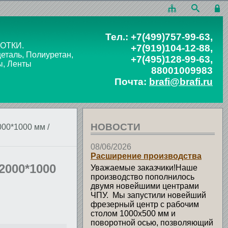
Тел.:
+7(499)757-99-63
,
ОТКИ.
+7(919)104-12-88
,
таль, Полиуретан,
+7(495)128-99-63
,
ы, Ленты
88001009983
Почта:
brafi@brafi.ru
НОВОСТИ
000*1000 мм
/
08/06/2026
Расширение производства
2000*1000
Уважаемые заказчики!Наше
производство пополнилось
двумя новейшими центрами
ЧПУ. Мы запустили новейший
фрезерный центр с рабочим
столом 1000х500 мм и
поворотной осью, позволяющий