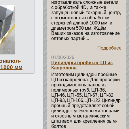
изготавливать сложные детали
с обработкой 4D, а также
запущен новый токарный центр,
с возможностью обработки
стержней длиной 1000 мм и
диаметром 500 мм. Ждём
Ваших заказов на изготовление
оптовых партий...
Подробнее
01/06/2026
о­напол­
Цилиндры пробные ЦП из
*1000 мм
Капролона.
Изготовим цилиндры пробные
ЦП из капролона. Для проверки
проходимости каналов из
полимерных труб. ЦП-36,
ЦП-46, ЦП -55, ЦП-67, ЦП-82,
ЦП-93, ЦП-106,ЦП-122.Цилиндр
пробный представляет собой
цилиндр с усеченными концами
и сквозным металлическим
штативом для крепления рым-
болтов