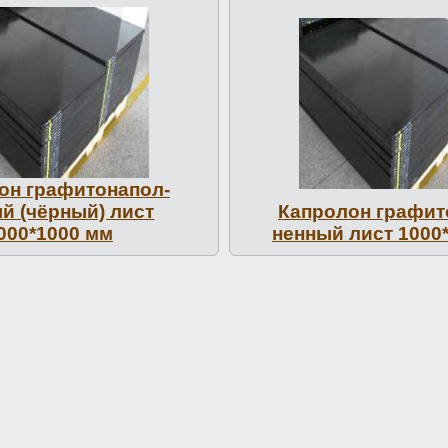
н гра­фито­напол­
й (чёрный) лист
Капролон гра­фит
000*1000 мм
ненный лист 1000