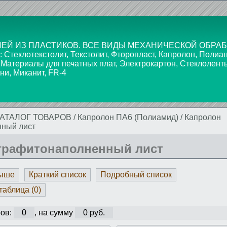
ЕЙ ИЗ ПЛАСТИКОВ. ВСЕ ВИДЫ МЕХАНИЧЕСКОЙ ОБРАБ
текстолит, Текстолит, Фторопласт, Капролон, Полиаце
 Материалы для печатных плат, Электрокартон, Стеклолент
ни, Миканит, FR-4
КАТАЛОГ ТОВАРОВ
/
Капролон ПА6 (Полиамид)
/
Капролон
нный лист
графитонаполненный лист
выше
Краткий список
Подробный список
таблица (
0
)
ов:
0
, на сумму
0 руб.