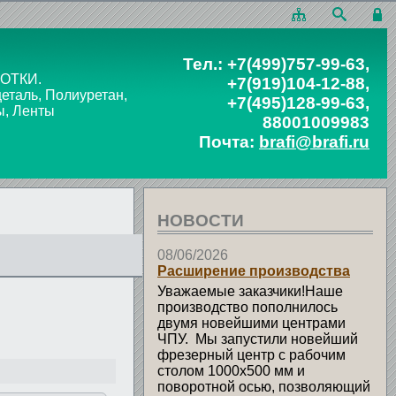
Тел.:
+7(499)757-99-63
,
ОТКИ.
+7(919)104-12-88
,
таль, Полиуретан,
+7(495)128-99-63
,
ы, Ленты
88001009983
Почта:
brafi@brafi.ru
НОВОСТИ
08/06/2026
Расширение производства
Уважаемые заказчики!Наше
производство пополнилось
двумя новейшими центрами
ЧПУ. Мы запустили новейший
фрезерный центр с рабочим
столом 1000х500 мм и
поворотной осью, позволяющий