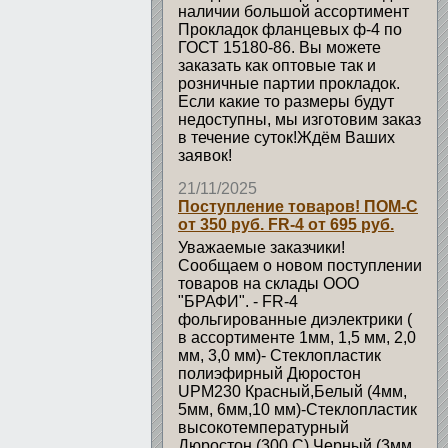
наличии большой ассортимент
Прокладок фланцевых ф-4 по
ГОСТ 15180-86. Вы можете
заказать как оптовые так и
розничные партии прокладок.
Если какие то размеры будут
недоступны, мы изготовим заказ
в течение суток!Ждём Ваших
заявок!
21/11/2025
Поступление товаров! ПОМ-С
от 350 руб. FR-4 от 695 руб.
Уважаемые заказчики!
Сообщаем о новом поступлении
товаров на склады ООО
"БРАФИ". - FR-4
фольгированные диэлектрики (
в ассортименте 1мм, 1,5 мм, 2,0
мм, 3,0 мм)- Стеклопластик
полиэфирный Дюростон
UPM230 Красный,Белый (4мм,
5мм, 6мм,10 мм)-Стеклопластик
высокотемпературный
Дюростон (300 С) Черный (3мм,