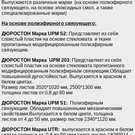
Выпускаются различные марки (на основе полиэфирного
связующего, на основе эпоксидных смол, а также
специализированные марки)
На основе полиэфирного связующего:
ДЮРОСТОН Марка UPM S2:
Представляет из себя
слоистый пластик на основе стекломата и ткани
пропитанных модифицированным полиэфирным
связующим.
ДЮРОСТОН Марка UPM 203:
Представляет из себя
слоистый пластик на основе стекломата пропитанного
модифицированным полиэфирным связующим.Обладает
повышенной дугостойкостью. Выпускается в красном и
белом цветах.
Размер листов 2020*1020 мм, 2500*1300 мм.
толщина листов от 0,8 до 80 мм
ДЮРОСТОН
Марка UPM S1:
Полиэфирн
ым
связующим. Обладает повышенными механическими
свойствами
.
Выпускается в белом цвете, толщина
листов от 4 до 50 мм, размер листов 2340*1120 мм.
ДЮРОСТОН
Марка UTR:
выпускается в красном и белом
цветах,толщина от 0,8 до 50 ммразмер листов 1828*914