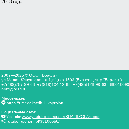
2013 года.
2007—2026 © ООО «Брафи»
ул.Малая Юшуньская, д.1,к.1,оф.1503 (Бизнес центр "Берлин")
+7(499)757-99-63
,
+7(919)104-12-88
,
+7(495)128-99-63
,
88001009
brafi@brafi.ru
Мессенджер:
https://t.me/tekstolit_i_kaprolon
Социальные сети:
YouTube
www.youtube.com/user/BRAFIIZOL/videos
rutube.ru/channel/38100656/