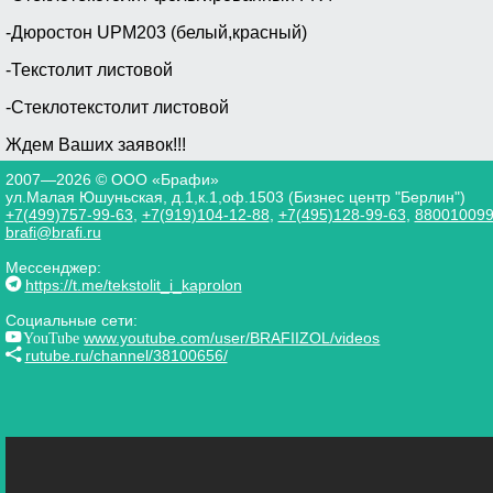
-Дюростон UPM203 (белый,красный)
-Текстолит листовой
-Стеклотекстолит листовой
Ждем Ваших заявок!!!
2007—2026 © ООО «Брафи»
ул.Малая Юшуньская, д.1,к.1,оф.1503 (Бизнес центр "Берлин")
+7(499)757-99-63
,
+7(919)104-12-88
,
+7(495)128-99-63
,
88001009
brafi@brafi.ru
Мессенджер:
https://t.me/tekstolit_i_kaprolon
Социальные сети:
YouTube
www.youtube.com/user/BRAFIIZOL/videos
rutube.ru/channel/38100656/