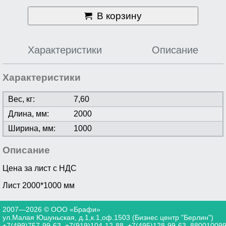
В корзину
Характеристики
Описание
Характеристики
Вес, кг:
7,60
Длина, мм:
2000
Ширина, мм:
1000
Описание
Цена за лист с НДС
Лист 2000*1000 мм
2007—2026 © ООО «Брафи»
ул.Малая Юшуньская, д.1,к.1,оф.1503 (Бизнес центр "Берлин")
+7(499)757-99-63
,
+7(919)104-12-88
,
+7(495)128-99-63
,
88001009