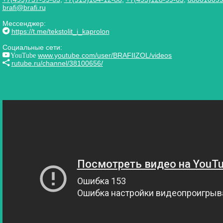
brafi@brafi.ru
Мессенджер:
https://t.me/tekstolit_i_kaprolon
Социальные сети:
YouTube
www.youtube.com/user/BRAFIIZOL/videos
rutube.ru/channel/38100656/