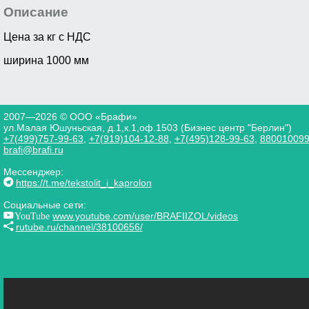
Описание
Цена за кг с НДС
ширина 1000 мм
2007—2026 © ООО «Брафи»
ул.Малая Юшуньская, д.1,к.1,оф.1503 (Бизнес центр "Берлин")
+7(499)757-99-63
,
+7(919)104-12-88
,
+7(495)128-99-63
,
88001009
brafi@brafi.ru
Мессенджер:
https://t.me/tekstolit_i_kaprolon
Социальные сети:
YouTube
www.youtube.com/user/BRAFIIZOL/videos
rutube.ru/channel/38100656/