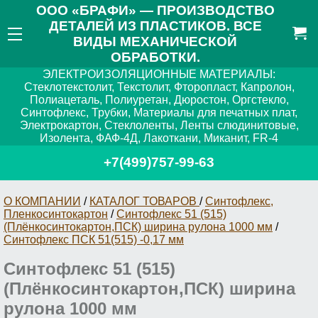
ООО «БРАФИ» — ПРОИЗВОДСТВО
ДЕТАЛЕЙ ИЗ ПЛАСТИКОВ. ВСЕ
ВИДЫ МЕХАНИЧЕСКОЙ
ОБРАБОТКИ.
ЭЛЕКТРОИЗОЛЯЦИОННЫЕ МАТЕРИАЛЫ:
Стеклотекстолит, Текстолит, Фторопласт, Капролон,
Полиацеталь, Полиуретан, Дюростон, Оргстекло,
Синтофлекс, Трубки, Материалы для печатных плат,
Электрокартон, Стеклоленты, Ленты слюдинитовые,
Изолента, ФАФ-4Д, Лакоткани, Миканит, FR-4
+7(499)757-99-63
О КОМПАНИИ
/
КАТАЛОГ ТОВАРОВ
/
Синтофлекс,
Пленкосинтокартон
/
Синтофлекс 51 (515)
(Плёнкосинтокартон,ПСК) ширина рулона 1000 мм
/
Синтофлекс ПСК 51(515) -0,17 мм
Синтофлекс 51 (515)
(Плёнкосинтокартон,ПСК) ширина
рулона 1000 мм