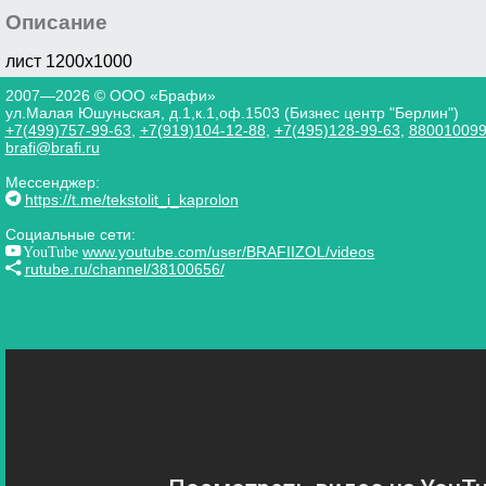
Описание
лист 1200х1000
2007—2026 © ООО «Брафи»
ул.Малая Юшуньская, д.1,к.1,оф.1503 (Бизнес центр "Берлин")
+7(499)757-99-63
,
+7(919)104-12-88
,
+7(495)128-99-63
,
88001009
brafi@brafi.ru
Мессенджер:
https://t.me/tekstolit_i_kaprolon
Социальные сети:
YouTube
www.youtube.com/user/BRAFIIZOL/videos
rutube.ru/channel/38100656/