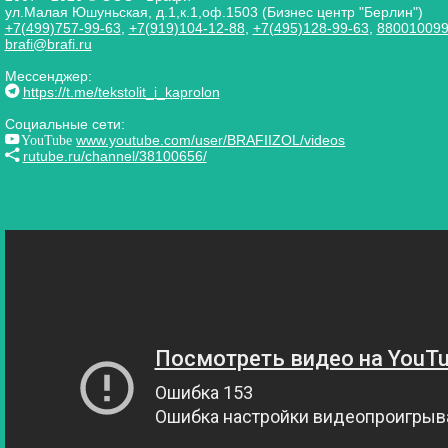
ул.Малая Юшуньская, д.1,к.1,оф.1503 (Бизнес центр "Берлин")
+7(499)757-99-63
,
+7(919)104-12-88
,
+7(495)128-99-63
,
88001009
brafi@brafi.ru
Мессенджер:
https://t.me/tekstolit_i_kaprolon
Социальные сети:
YouTube
www.youtube.com/user/BRAFIIZOL/videos
rutube.ru/channel/38100656/