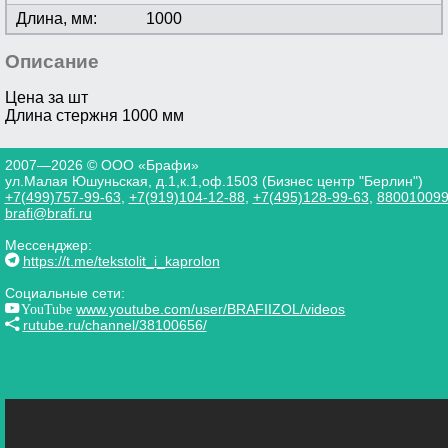
Длина, мм:
1000
Описание
Цена за шт
Длина стержня 1000 мм
2007—2026 © ООО «Брафи»
ул.Малая Юшуньская, д.1,к.1,оф.1503 (Бизнес центр "Берлин")
+7(499)757-99-63
,
+7(919)104-12-88
,
+7(495)128-99-63
,
88001009
brafi@brafi.ru
Мессенджер:
https://t.me/tekstolit_i_kaprolon
Социальные сети:
YouTube
www.youtube.com/user/BRAFIIZOL/videos
rutube.ru/channel/38100656/