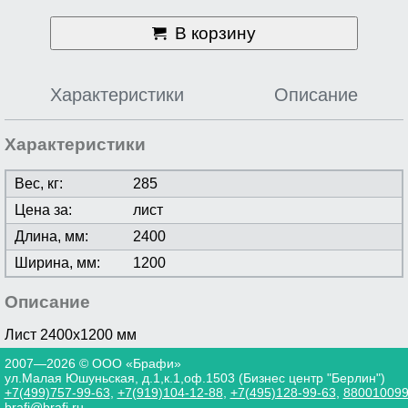
В корзину
Характеристики
Описание
Характеристики
Вес, кг:
285
Цена за:
лист
Длина, мм:
2400
Ширина, мм:
1200
Описание
Лист 2400х1200 мм
2007—2026 © ООО «Брафи»
ул.Малая Юшуньская, д.1,к.1,оф.1503 (Бизнес центр "Берлин")
+7(499)757-99-63
,
+7(919)104-12-88
,
+7(495)128-99-63
,
88001009
brafi@brafi.ru