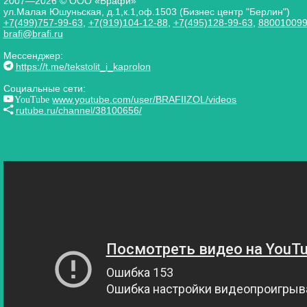
2007—2026 © ООО «Брафи»
ул.Малая Юшуньская, д.1,к.1,оф.1503 (Бизнес центр "Берлин")
+7(499)757-99-63
,
+7(919)104-12-88
,
+7(495)128-99-63
,
88001009
brafi@brafi.ru
Мессенджер:
https://t.me/tekstolit_i_kaprolon
Социальные сети:
YouTube
www.youtube.com/user/BRAFIIZOL/videos
rutube.ru/channel/38100656/