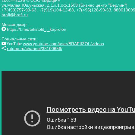
2007—2026 © ООО «Брафи»
ул.Малая Юшуньская, д.1,к.1,оф.1503 (Бизнес центр "Берлин")
+7(499)757-99-63
,
+7(919)104-12-88
,
+7(495)128-99-63
,
88001009
brafi@brafi.ru
Мессенджер:
https://t.me/tekstolit_i_kaprolon
Социальные сети:
YouTube
www.youtube.com/user/BRAFIIZOL/videos
rutube.ru/channel/38100656/