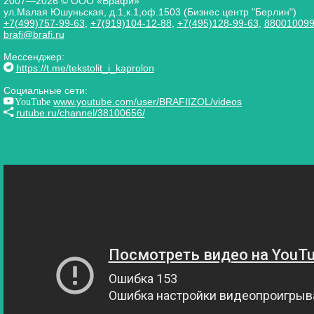
2007—2026 © ООО «Брафи»
ул.Малая Юшуньская, д.1,к.1,оф.1503 (Бизнес центр "Берлин")
+7(499)757-99-63
,
+7(919)104-12-88
,
+7(495)128-99-63
,
88001009
brafi@brafi.ru
Мессенджер:
https://t.me/tekstolit_i_kaprolon
Социальные сети:
YouTube
www.youtube.com/user/BRAFIIZOL/videos
rutube.ru/channel/38100656/