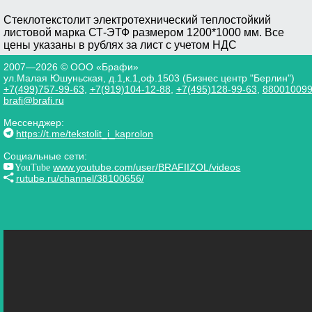
Стеклотекстолит электротехнический теплостойкий
листовой марка СТ-ЭТФ размером 1200*1000 мм. Все
цены указаны в рублях за лист с учетом НДС
2007—2026 © ООО «Брафи»
ул.Малая Юшуньская, д.1,к.1,оф.1503 (Бизнес центр "Берлин")
+7(499)757-99-63
,
+7(919)104-12-88
,
+7(495)128-99-63
,
88001009
brafi@brafi.ru
Мессенджер:
https://t.me/tekstolit_i_kaprolon
Социальные сети:
YouTube
www.youtube.com/user/BRAFIIZOL/videos
rutube.ru/channel/38100656/