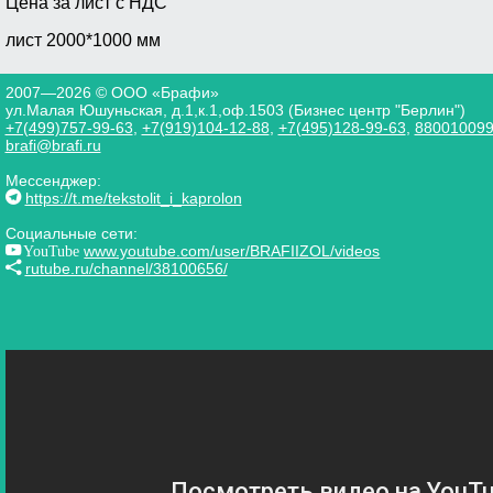
Цена за лист с НДС
лист 2000*1000 мм
2007—2026 © ООО «Брафи»
ул.Малая Юшуньская, д.1,к.1,оф.1503 (Бизнес центр "Берлин")
+7(499)757-99-63
,
+7(919)104-12-88
,
+7(495)128-99-63
,
88001009
brafi@brafi.ru
Мессенджер:
https://t.me/tekstolit_i_kaprolon
Социальные сети:
YouTube
www.youtube.com/user/BRAFIIZOL/videos
rutube.ru/channel/38100656/