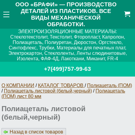
ООО «БРАФИ» — ПРОИЗВОДСТВО
ДЕТАЛЕЙ ИЗ ПЛАСТИКОВ. ВСЕ
ВИДЫ МЕХАНИЧЕСКОЙ
ОБРАБОТКИ.
ЭЛЕКТРОИЗОЛЯЦИОННЫЕ МАТЕРИАЛЫ:
Стеклотекстолит, Текстолит, Фторопласт, Капролон,
Полиацеталь, Полиуретан, Дюростон, Оргстекло,
Синтофлекс, Трубки, Материалы для печатных плат,
Электрокартон, Стеклоленты, Ленты слюдинитовые,
Изолента, ФАФ-4Д, Лакоткани, Миканит, FR-4
+7(499)757-99-63
О КОМПАНИИ
/
КАТАЛОГ ТОВАРОВ
/
Полиацеталь (ПОМ)
/
Полиацеталь листовой (белый,черный)
/
Полиацеталь
(ПОМ) лист 80 мм
Полиацеталь листовой
(белый,черный)
Назад в список товаров