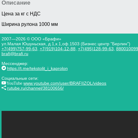
Описание
Цена за кг с НДС
Ширина рулона 1000 мм
2007—2026 © ООО «Брафи»
ул.Малая Юшуньская, д.1,к.1,оф.1503 (Бизнес центр "Берлин")
+7(499)757-99-63
,
+7(919)104-12-88
,
+7(495)128-99-63
,
88001009
brafi@brafi.ru
Мессенджер:
https://t.me/tekstolit_i_kaprolon
Социальные сети:
YouTube
www.youtube.com/user/BRAFIIZOL/videos
rutube.ru/channel/38100656/