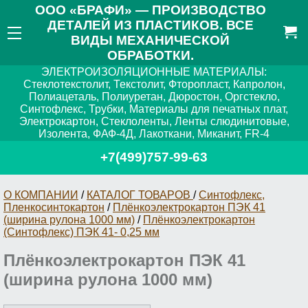
ООО «БРАФИ» — ПРОИЗВОДСТВО
ДЕТАЛЕЙ ИЗ ПЛАСТИКОВ. ВСЕ
ВИДЫ МЕХАНИЧЕСКОЙ
ОБРАБОТКИ.
ЭЛЕКТРОИЗОЛЯЦИОННЫЕ МАТЕРИАЛЫ:
Стеклотекстолит, Текстолит, Фторопласт, Капролон,
Полиацеталь, Полиуретан, Дюростон, Оргстекло,
Синтофлекс, Трубки, Материалы для печатных плат,
Электрокартон, Стеклоленты, Ленты слюдинитовые,
Изолента, ФАФ-4Д, Лакоткани, Миканит, FR-4
+7(499)757-99-63
О КОМПАНИИ
/
КАТАЛОГ ТОВАРОВ
/
Синтофлекс,
Пленкосинтокартон
/
Плёнкоэлектрокартон ПЭК 41
(ширина рулона 1000 мм)
/
Плёнкоэлектрокартон
(Синтофлекс) ПЭК 41- 0,25 мм
Плёнкоэлектрокартон ПЭК 41
(ширина рулона 1000 мм)