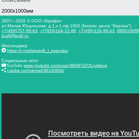
2000х1000мм
2007—2026 © ООО «Брафи»
ул.Малая Юшуньская, д.1,к.1,оф.1503 (Бизнес центр "Берлин")
+7(499)757-99-63
,
+7(919)104-12-88
,
+7(495)128-99-63
,
88001009
brafi@brafi.ru
Мессенджер:
https://t.me/tekstolit_i_kaprolon
Социальные сети:
YouTube
www.youtube.com/user/BRAFIIZOL/videos
rutube.ru/channel/38100656/