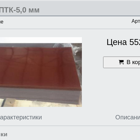
ПТК-5,0 мм
Арт
ие
Цена 55
В ко
арактеристики
Описан
ики