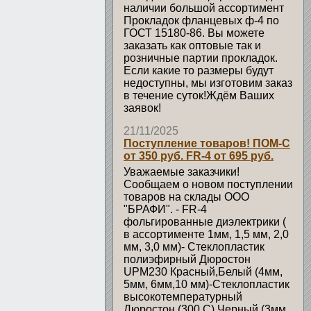
наличии большой ассортимент
Прокладок фланцевых ф-4 по
ГОСТ 15180-86. Вы можете
заказать как оптовые так и
розничные партии прокладок.
Если какие то размеры будут
недоступны, мы изготовим заказ
в течение суток!Ждём Ваших
заявок!
21/11/2025
Поступление товаров! ПОМ-С
от 350 руб. FR-4 от 695 руб.
Уважаемые заказчики!
Сообщаем о новом поступлении
товаров на склады ООО
"БРАФИ". - FR-4
фольгированные диэлектрики (
в ассортименте 1мм, 1,5 мм, 2,0
мм, 3,0 мм)- Стеклопластик
полиэфирный Дюростон
UPM230 Красный,Белый (4мм,
5мм, 6мм,10 мм)-Стеклопластик
высокотемпературный
Дюростон (300 С) Черный (3мм,