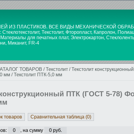
ЕЙ ИЗ ПЛАСТИКОВ. ВСЕ ВИДЫ МЕХАНИЧЕСКОЙ ОБРАБ
текстолит, Текстолит, Фторопласт, Капролон, Полиаце
 Материалы для печатных плат, Электрокартон, Стеклолент
ни, Миканит, FR-4
КАТАЛОГ ТОВАРОВ
/
Текстолит
/
Текстолит конструкционный
0 мм
/
Текстолит ПТК-5,0 мм
 конструкционный ПТК (ГОСТ 5-78) Ф
мм
ок товаров
Сравнительная таблица (
0
)
ов:
0
, на сумму
0 руб.