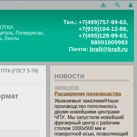
Тел.:
+7(499)757-99-63
,
ОТКИ.
+7(919)104-12-88
,
таль, Полиуретан,
+7(495)128-99-63
,
ы, Ленты
88001009983
Почта:
brafi@brafi.ru
 ПТК (ГОСТ 5-78)
НОВОСТИ
08/06/2026
Расширение производства
ормат
Уважаемые заказчики!Наше
производство пополнилось
двумя новейшими центрами
ЧПУ. Мы запустили новейший
фрезерный центр с рабочим
столом 1000х500 мм и
поворотной осью, позволяющий