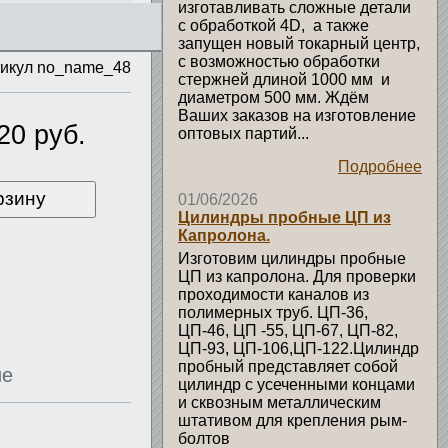
изготавливать сложные детали
с обработкой 4D, а также
запущен новый токарный центр,
с возможностью обработки
икул no_name_48
стержней длиной 1000 мм и
диаметром 500 мм. Ждём
Ваших заказов на изготовление
20 руб.
оптовых партий...
Подробнее
рзину
01/06/2026
Цилиндры пробные ЦП из
Капролона.
Изготовим цилиндры пробные
ЦП из капролона. Для проверки
проходимости каналов из
полимерных труб. ЦП-36,
ЦП-46, ЦП -55, ЦП-67, ЦП-82,
ЦП-93, ЦП-106,ЦП-122.Цилиндр
пробный представляет собой
ие
цилиндр с усеченными концами
и сквозным металлическим
штативом для крепления рым-
болтов