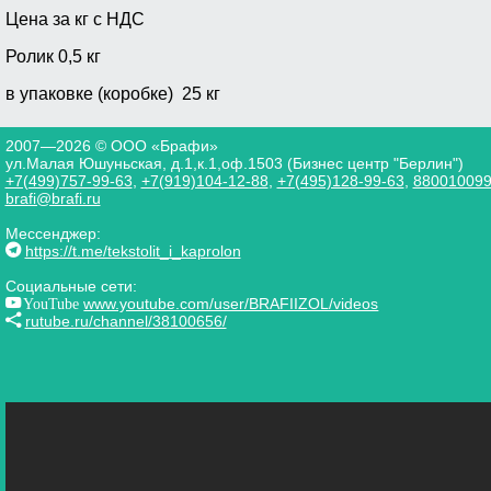
Цена за кг с НДС
Ролик 0,5 кг
в упаковке (коробке) 25 кг
2007—2026 © ООО «Брафи»
ул.Малая Юшуньская, д.1,к.1,оф.1503 (Бизнес центр "Берлин")
+7(499)757-99-63
,
+7(919)104-12-88
,
+7(495)128-99-63
,
88001009
brafi@brafi.ru
Мессенджер:
https://t.me/tekstolit_i_kaprolon
Социальные сети:
YouTube
www.youtube.com/user/BRAFIIZOL/videos
rutube.ru/channel/38100656/