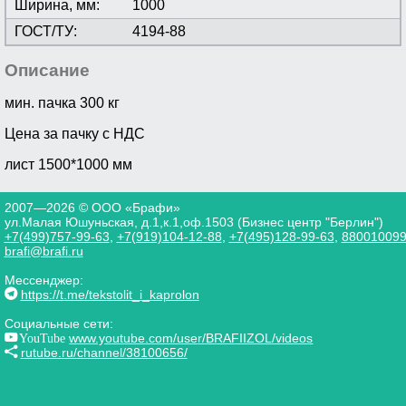
Ширина, мм:
1000
ГОСТ/ТУ:
4194-88
Описание
мин. пачка 300 кг
Цена за пачку с НДС
лист 1500*1000 мм
2007—2026 © ООО «Брафи»
ул.Малая Юшуньская, д.1,к.1,оф.1503 (Бизнес центр "Берлин")
+7(499)757-99-63
,
+7(919)104-12-88
,
+7(495)128-99-63
,
88001009
brafi@brafi.ru
Мессенджер:
https://t.me/tekstolit_i_kaprolon
Социальные сети:
YouTube
www.youtube.com/user/BRAFIIZOL/videos
rutube.ru/channel/38100656/