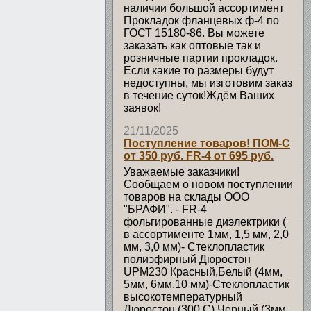
наличии большой ассортимент
Прокладок фланцевых ф-4 по
ГОСТ 15180-86. Вы можете
заказать как оптовые так и
розничные партии прокладок.
Если какие то размеры будут
недоступны, мы изготовим заказ
в течение суток!Ждём Ваших
заявок!
21/11/2025
Поступление товаров! ПОМ-С
от 350 руб. FR-4 от 695 руб.
Уважаемые заказчики!
Сообщаем о новом поступлении
товаров на склады ООО
"БРАФИ". - FR-4
фольгированные диэлектрики (
в ассортименте 1мм, 1,5 мм, 2,0
мм, 3,0 мм)- Стеклопластик
полиэфирный Дюростон
UPM230 Красный,Белый (4мм,
5мм, 6мм,10 мм)-Стеклопластик
высокотемпературный
Дюростон (300 С) Черный (3мм,