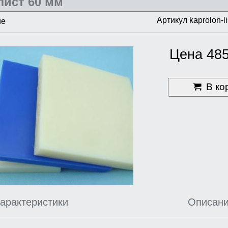
лист 60 мм
Артикул kaprolon-l
ие
Цена 485
В ко
арактеристики
Описан