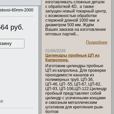
изготавливать сложные детали
с обработкой 4D, а также
istovoi-60mm-2000
запущен новый токарный центр,
с возможностью обработки
стержней длиной 1000 мм и
диаметром 500 мм. Ждём
64 руб.
Ваших заказов на изготовление
оптовых партий...
Подробнее
рзину
01/06/2026
Цилиндры пробные ЦП из
Капролона.
Изготовим цилиндры пробные
ЦП из капролона. Для проверки
проходимости каналов из
полимерных труб. ЦП-36,
ЦП-46, ЦП -55, ЦП-67, ЦП-82,
ЦП-93, ЦП-106,ЦП-122.Цилиндр
пробный представляет собой
цилиндр с усеченными концами
ие
и сквозным металлическим
штативом для крепления рым-
болтов