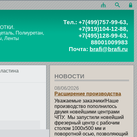
Тел.:
+7(499)757-99-63
,
ОТКИ.
+7(919)104-12-88
,
таль, Полиуретан,
+7(495)128-99-63
,
ы, Ленты
88001009983
Почта:
brafi@brafi.ru
пластина
НОВОСТИ
08/06/2026
Расширение производства
Уважаемые заказчики!Наше
производство пополнилось
двумя новейшими центрами
ЧПУ. Мы запустили новейший
фрезерный центр с рабочим
столом 1000х500 мм и
поворотной осью, позволяющий