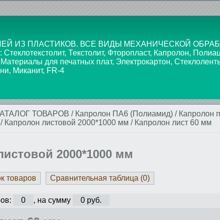
ЕЙ ИЗ ПЛАСТИКОВ. ВСЕ ВИДЫ МЕХАНИЧЕСКОЙ ОБРАБ
текстолит, Текстолит, Фторопласт, Капролон, Полиаце
 Материалы для печатных плат, Электрокартон, Стеклолент
ни, Миканит, FR-4
КАТАЛОГ ТОВАРОВ
/
Капролон ПА6 (Полиамид)
/
Капролон 
/
Капролон листовой 2000*1000 мм
/
Капролон лист 60 мм
листовой 2000*1000 мм
ок товаров
Сравнительная таблица (
0
)
ов:
0
, на сумму
0 руб.