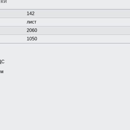
ики
142
лист
2060
1050
ДС
мм