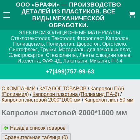
ООО «БРАФИ» — ПРОИЗВОДСТВО
ДЕТАЛЕЙ ИЗ ПЛАСТИКОВ. ВСЕ
ВИДЫ МЕХАНИЧЕСКОЙ
ОБРАБОТКИ.
ЭЛЕКТРОИЗОЛЯЦИОННЫЕ МАТЕРИАЛЫ:
Стеклотекстолит, Текстолит, Фторопласт, Капролон,
Полиацеталь, Полиуретан, Дюростон, Оргстекло,
Синтофлекс, Трубки, Материалы для печатных плат,
Электрокартон, Стеклоленты, Ленты слюдинитовые,
Изолента, ФАФ-4Д, Лакоткани, Миканит, FR-4
+7(499)757-99-63
О КОМПАНИИ
/
КАТАЛОГ ТОВАРОВ
/
Капролон ПА6
(Полиамид)
/
Капролон пластина (Полиамид ПА-6)
/
Капролон листовой 2000*1000 мм
/
Капролон лист 50 мм
Капролон листовой 2000*1000 мм
Назад в список товаров
Сравнительная таблица (
0
)