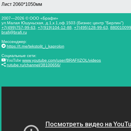
Лист 2060*1050мм
2007—2026 © ООО «Брафи»
ул.Малая Юшуньская, д.1,к.1,оф.1503 (Бизнес центр "Берлин")
+7(499)757-99-63
,
+7(919)104-12-88
,
+7(495)128-99-63
,
88001009
brafi@brafi.ru
Мессенджер:
https://t.me/tekstolit_i_kaprolon
Социальные сети:
YouTube
www.youtube.com/user/BRAFIIZOL/videos
rutube.ru/channel/38100656/