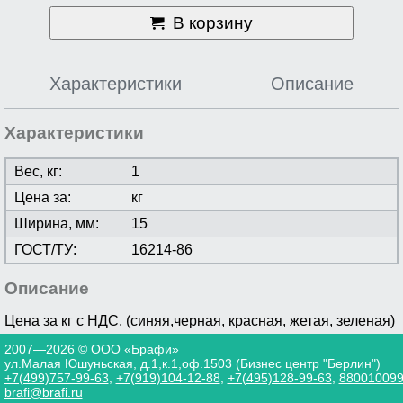
В корзину
Характеристики
Описание
Характеристики
Вес, кг:
1
Цена за:
кг
Ширина, мм:
15
ГОСТ/ТУ:
16214-86
Описание
Цена за кг с НДС, (синяя,черная, красная, жетая, зеленая)
2007—2026 © ООО «Брафи»
ул.Малая Юшуньская, д.1,к.1,оф.1503 (Бизнес центр "Берлин")
+7(499)757-99-63
,
+7(919)104-12-88
,
+7(495)128-99-63
,
88001009
brafi@brafi.ru