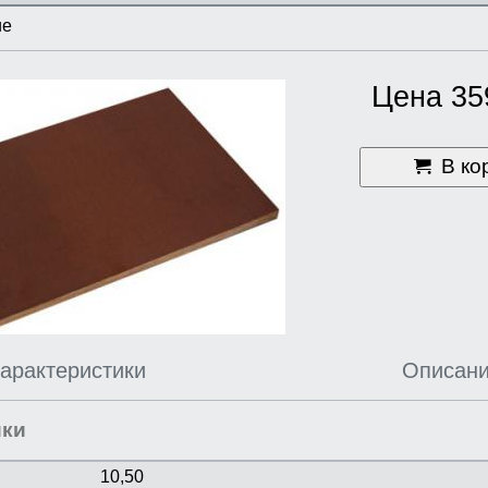
ие
Цена 35
В ко
арактеристики
Описан
ики
10,50