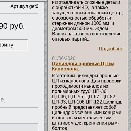
изготавливать сложные детали
Артикул get6
с обработкой 4D, а также
запущен новый токарный центр,
с возможностью обработки
стержней длиной 1000 мм и
90 руб.
диаметром 500 мм. Ждём
Ваших заказов на изготовление
оптовых партий...
рзину
Подробнее
01/06/2026
Цилиндры пробные ЦП из
Капролона.
Изготовим цилиндры пробные
ЦП из капролона. Для проверки
проходимости каналов из
полимерных труб. ЦП-36,
ЦП-46, ЦП -55, ЦП-67, ЦП-82,
ие
ЦП-93, ЦП-106,ЦП-122.Цилиндр
пробный представляет собой
цилиндр с усеченными концами
и сквозным металлическим
штативом для крепления рым-
болтов