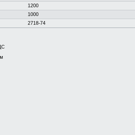
1200
1000
2718-74
ДС
мм