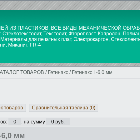
ЕЙ ИЗ ПЛАСТИКОВ. ВСЕ ВИДЫ МЕХАНИЧЕСКОЙ ОБРАБ
текстолит, Текстолит, Фторопласт, Капролон, Полиаце
 Материалы для печатных плат, Электрокартон, Стеклолент
ни, Миканит, FR-4
КАТАЛОГ ТОВАРОВ
/
Гетинакс
/
Гетинакс I -6,0 мм
ок товаров
Сравнительная таблица (
0
)
ов:
0
, на сумму
0 руб.
-6,0 мм