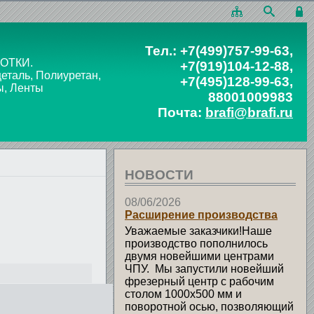
Тел.:
+7(499)757-99-63
,
ОТКИ.
+7(919)104-12-88
,
таль, Полиуретан,
+7(495)128-99-63
,
ы, Ленты
88001009983
Почта:
brafi@brafi.ru
НОВОСТИ
08/06/2026
Расширение производства
Уважаемые заказчики!Наше
производство пополнилось
двумя новейшими центрами
ЧПУ. Мы запустили новейший
фрезерный центр с рабочим
столом 1000х500 мм и
поворотной осью, позволяющий