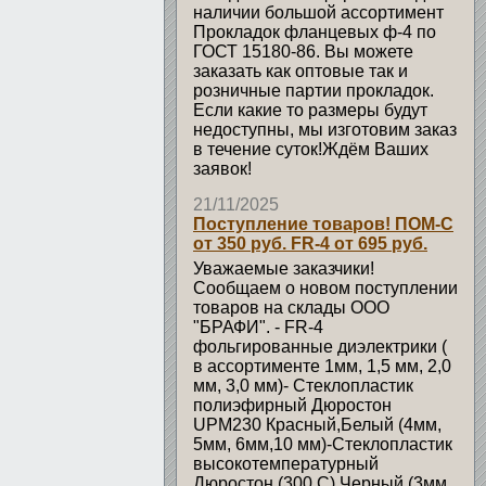
наличии большой ассортимент
Прокладок фланцевых ф-4 по
ГОСТ 15180-86. Вы можете
заказать как оптовые так и
розничные партии прокладок.
Если какие то размеры будут
недоступны, мы изготовим заказ
в течение суток!Ждём Ваших
заявок!
21/11/2025
Поступление товаров! ПОМ-С
от 350 руб. FR-4 от 695 руб.
Уважаемые заказчики!
Сообщаем о новом поступлении
товаров на склады ООО
"БРАФИ". - FR-4
фольгированные диэлектрики (
в ассортименте 1мм, 1,5 мм, 2,0
мм, 3,0 мм)- Стеклопластик
полиэфирный Дюростон
UPM230 Красный,Белый (4мм,
5мм, 6мм,10 мм)-Стеклопластик
высокотемпературный
Дюростон (300 С) Черный (3мм,