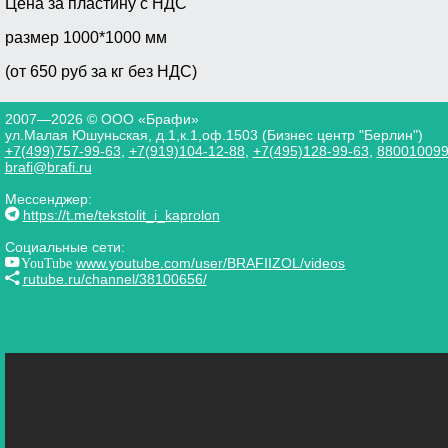
Цена за пластину с НДС
размер 1000*1000 мм
(от 650 руб за кг без НДС)
2007—2026 © ООО «Брафи»
ул.Малая Юшуньская, д.1,к.1,оф.1503 (Бизнес центр "Берлин")
+7(499)757-99-63
,
+7(919)104-12-88
,
+7(495)128-99-63
,
88001009
brafi@brafi.ru
Мессенджер:
https://t.me/tekstolit_i_kaprolon
Социальные сети:
YouTube
www.youtube.com/user/BRAFIIZOL/videos
rutube.ru/channel/38100656/