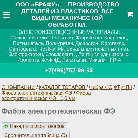
ООО «БРАФИ» — ПРОИЗВОДСТВО
ДЕТАЛЕЙ ИЗ ПЛАСТИКОВ. ВСЕ
ВИДЫ МЕХАНИЧЕСКОЙ
ОБРАБОТКИ.
ЭЛЕКТРОИЗОЛЯЦИОННЫЕ МАТЕРИАЛЫ:
Стеклотекстолит, Текстолит, Фторопласт, Капролон,
Полиацеталь, Полиуретан, Дюростон, Оргстекло,
Синтофлекс, Трубки, Материалы для печатных плат,
Электрокартон, Стеклоленты, Ленты слюдинитовые,
Изолента, ФАФ-4Д, Лакоткани, Миканит, FR-4
+7(499)757-99-63
О КОМПАНИИ
/
КАТАЛОГ ТОВАРОВ
/
Фибра ФЭ,ФТ, ФПК
/
Фибра электротехническая ФЭ
/
Фибра
электротехническая ФЭ - 1,0 мм
Фибра электротехническая ФЭ
Назад в список товаров
Сравнительная таблица (
0
)