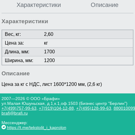
Характеристики
Описание
Характеристики
Вес, кг:
2,60
Цена за:
кг
Длина, мм:
1700
Ширина, мм:
1200
Описание
Цена за кг с НДС,
лист 1600*1200 мм, (2,6 кг)
2007—2026 © ООО «Брафи»
ул.Малая Юшуньская, д.1,к.1,оф.1503 (Бизнес центр "Берлин")
+7(499)757-99-63
,
+7(919)104-12-88
,
+7(495)128-99-63
,
88001009
brafi@brafi.ru
Мессенджер:
https://t.me/tekstolit_i_kaprolon