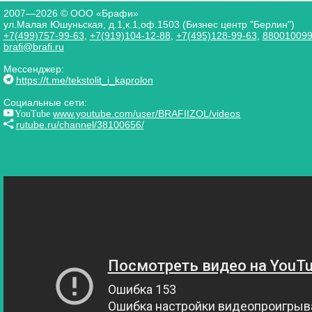
2007—2026 © ООО «Брафи»
ул.Малая Юшуньская, д.1,к.1,оф.1503 (Бизнес центр "Берлин")
+7(499)757-99-63
,
+7(919)104-12-88
,
+7(495)128-99-63
,
88001009
brafi@brafi.ru
Мессенджер:
https://t.me/tekstolit_i_kaprolon
Социальные сети:
YouTube
www.youtube.com/user/BRAFIIZOL/videos
rutube.ru/channel/38100656/