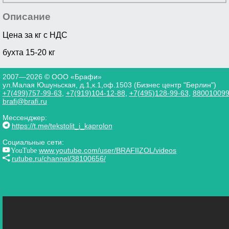
Описание
Цена за кг с НДС
бухта 15-20 кг
2007—2026 © ООО «Брафи»
ул.Малая Юшуньская, д.1,к.1,оф.1503 (Бизнес центр "Берлин")
+7(499)757-99-63
,
+7(919)104-12-88
,
+7(495)128-99-63
,
88001009
brafi@brafi.ru
Мессенджер:
https://t.me/tekstolit_i_kaprolon
Социальные сети:
YouTube
www.youtube.com/user/BRAFIIZOL/videos
rutube.ru/channel/38100656/