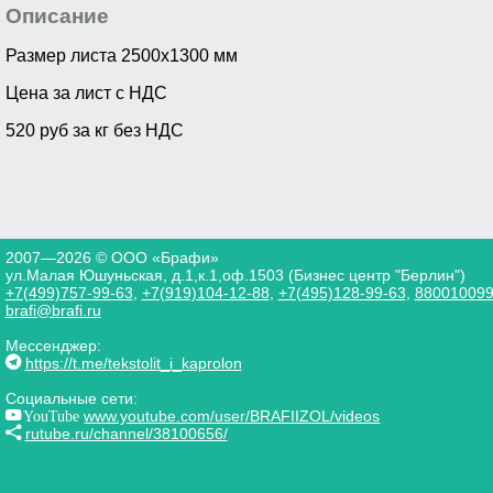
Описание
Размер листа 2500х1300 мм
Цена за лист с НДС
520 руб за кг без НДС
2007—2026 © ООО «Брафи»
ул.Малая Юшуньская, д.1,к.1,оф.1503 (Бизнес центр "Берлин")
+7(499)757-99-63
,
+7(919)104-12-88
,
+7(495)128-99-63
,
88001009
brafi@brafi.ru
Мессенджер:
https://t.me/tekstolit_i_kaprolon
Социальные сети:
YouTube
www.youtube.com/user/BRAFIIZOL/videos
rutube.ru/channel/38100656/