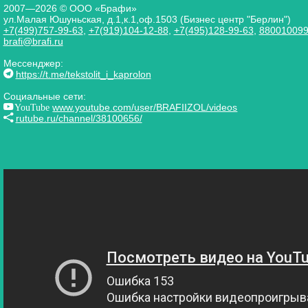
2007—2026 © ООО «Брафи»
ул.Малая Юшуньская, д.1,к.1,оф.1503 (Бизнес центр "Берлин")
+7(499)757-99-63
,
+7(919)104-12-88
,
+7(495)128-99-63
,
88001009
brafi@brafi.ru
Мессенджер:
https://t.me/tekstolit_i_kaprolon
Социальные сети:
YouTube
www.youtube.com/user/BRAFIIZOL/videos
rutube.ru/channel/38100656/