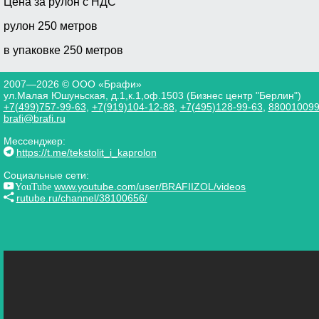
Цена за рулон с НДС
рулон 250 метров
в упаковке 250 метров
2007—2026 © ООО «Брафи»
ул.Малая Юшуньская, д.1,к.1,оф.1503 (Бизнес центр "Берлин")
+7(499)757-99-63
,
+7(919)104-12-88
,
+7(495)128-99-63
,
88001009
brafi@brafi.ru
Мессенджер:
https://t.me/tekstolit_i_kaprolon
Социальные сети:
YouTube
www.youtube.com/user/BRAFIIZOL/videos
rutube.ru/channel/38100656/