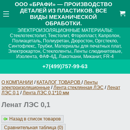
ООО «БРАФИ» — ПРОИЗВОДСТВО
ДЕТАЛЕЙ ИЗ ПЛАСТИКОВ. ВСЕ
ВИДЫ МЕХАНИЧЕСКОЙ
ОБРАБОТКИ.
ЭЛЕКТРОИЗОЛЯЦИОННЫЕ МАТЕРИАЛЫ:
Стеклотекстолит, Текстолит, Фторопласт, Капролон,
Полиацеталь, Полиуретан, Дюростон, Оргстекло,
Синтофлекс, Трубки, Материалы для печатных плат,
Электрокартон, Стеклоленты, Ленты слюдинитовые,
Изолента, ФАФ-4Д, Лакоткани, Миканит, FR-4
+7(499)757-99-63
О КОМПАНИИ
/
КАТАЛОГ ТОВАРОВ
/
Ленты
электроизоляционные
/
Лента стеклянная ЛЭС
/
Ленат
ЛЭС 0,1
/
Лента ЛЭС 0,1*10 мм
Ленат ЛЭС 0,1
Назад в список товаров
Сравнительная таблица (
0
)