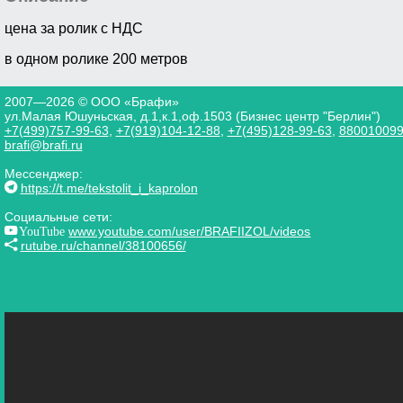
цена за ролик с НДС
в одном ролике 200 метров
2007—2026 © ООО «Брафи»
ул.Малая Юшуньская, д.1,к.1,оф.1503 (Бизнес центр "Берлин")
+7(499)757-99-63
,
+7(919)104-12-88
,
+7(495)128-99-63
,
88001009
brafi@brafi.ru
Мессенджер:
https://t.me/tekstolit_i_kaprolon
Социальные сети:
YouTube
www.youtube.com/user/BRAFIIZOL/videos
rutube.ru/channel/38100656/