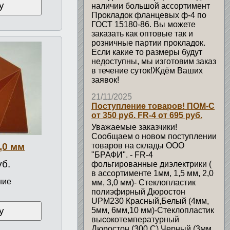
у
наличии большой ассортимент
Прокладок фланцевых ф-4 по
ГОСТ 15180-86. Вы можете
заказать как оптовые так и
розничные партии прокладок.
Если какие то размеры будут
недоступны, мы изготовим заказ
в течение суток!Ждём Ваших
заявок!
21/11/2025
Поступление товаров! ПОМ-С
от 350 руб. FR-4 от 695 руб.
Уважаемые заказчики!
Сообщаем о новом поступлении
,0 мм
товаров на склады ООО
"БРАФИ". - FR-4
уб.
фольгированные диэлектрики (
в ассортименте 1мм, 1,5 мм, 2,0
ние
мм, 3,0 мм)- Стеклопластик
полиэфирный Дюростон
UPM230 Красный,Белый (4мм,
у
5мм, 6мм,10 мм)-Стеклопластик
высокотемпературный
Дюростон (300 С) Черный (3мм,