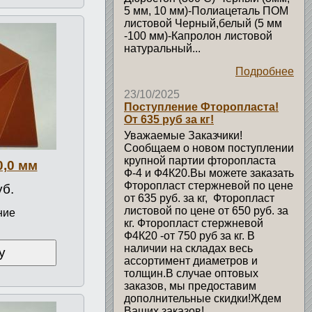
5 мм, 10 мм)-Полиацеталь ПОМ
листовой Черный,белый (5 мм
-100 мм)-Капролон листовой
натуральный...
Подробнее
23/10/2025
Поступление Фторопласта!
От 635 руб за кг!
Уважаемые Заказчики!
Сообщаем о новом поступлении
крупной партии фторопласта
0,0 мм
Ф-4 и Ф4К20.Вы можете заказать
Фторопласт стержневой по цене
уб.
от 635 руб. за кг, Фторопласт
листовой по цене от 650 руб. за
ние
кг. Фторопласт стержневой
Ф4К20 -от 750 руб за кг. В
наличии на складах весь
у
ассортимент диаметров и
толщин.В случае оптовых
заказов, мы предоставим
дополнительные скидки!Ждем
Ваших заказов!