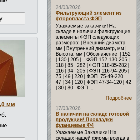
ние
24/03/2026
Фильтрующий элемент из
у
фторопласта ФЭП
Уважаемые заказчики! На
складе в наличии фильтрующие
элементы ФЭП следующих
размеров: | Внешний диаметр,
мм | Внутренний диаметр, мм |
Высота, мм | Обозначение | 152
| 130 | 205 | ФЭП 152-130-205 |
118 | 85 | 282 | ФЭП 118-85-282 |
116 | 94 | 205 | ФЭП 116-94-205 |
75 | 49 | 220 | ФЭП 75-49-220 |
47 | 34 | 120 | ФЭП 47-34-120 | 42
| 30 | 80 | ФЭП ...
Подробнее
,0 мм
17/03/2026
В наличии на складе готовой
уб.
продукции! Прокладки
фланцевые Ф4
ние
Уважаемые Заказчики! На
складах нашей фирмы всегда в