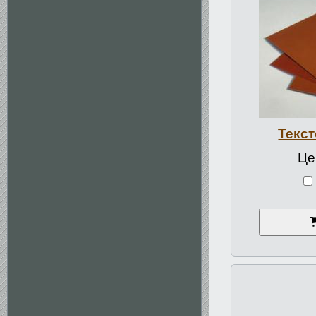
Текст
Це