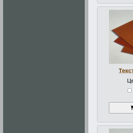
Текс
Ц