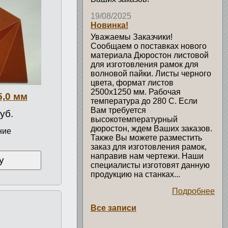
19/08/2025
Новинка!
Уважаемы Заказчики!
Сообщаем о поставках нового
материала Дюростон листовой
для изготовления рамок для
волновой пайки. Листы черного
цвета, формат листов
2500х1250 мм. Рабочая
5,0 мм
температура до 280 С. Если
Вам требуется
уб.
высокотемпературный
дюростон, ждем Ваших заказов.
ние
Также Вы можете разместить
заказ для изготовления рамок,
направив нам чертежи. Наши
у
специалисты изготовят данную
продукцию на станках...
Подробнее
Все записи