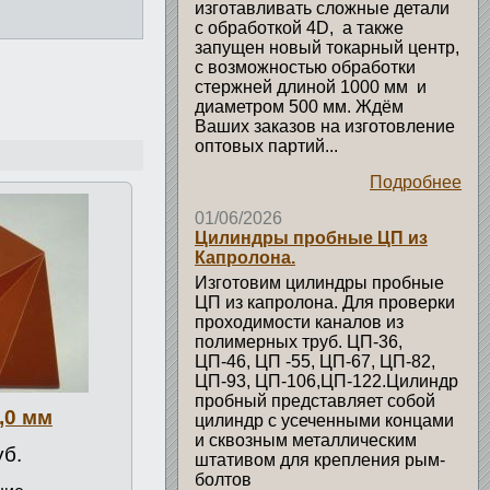
изготавливать сложные детали
с обработкой 4D, а также
запущен новый токарный центр,
с возможностью обработки
стержней длиной 1000 мм и
диаметром 500 мм. Ждём
Ваших заказов на изготовление
оптовых партий...
Подробнее
01/06/2026
Цилиндры пробные ЦП из
Капролона.
Изготовим цилиндры пробные
ЦП из капролона. Для проверки
проходимости каналов из
полимерных труб. ЦП-36,
ЦП-46, ЦП -55, ЦП-67, ЦП-82,
ЦП-93, ЦП-106,ЦП-122.Цилиндр
пробный представляет собой
,0 мм
цилиндр с усеченными концами
и сквозным металлическим
уб.
штативом для крепления рым-
болтов