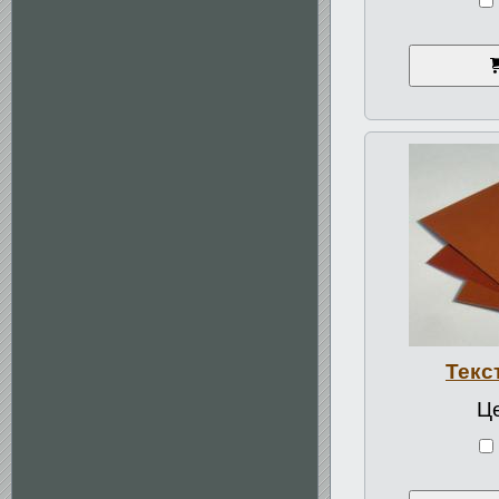
Текс
Це