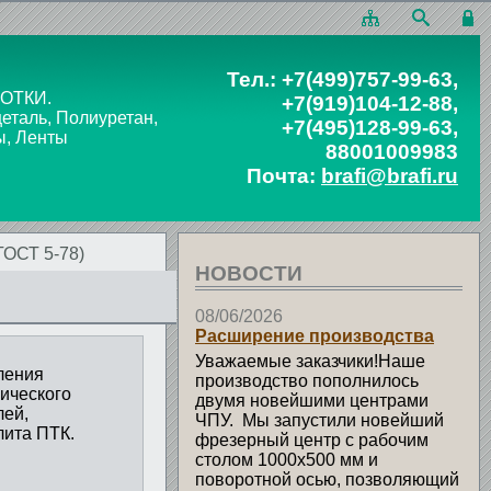
Тел.:
+7(499)757-99-63
,
ОТКИ.
+7(919)104-12-88
,
таль, Полиуретан,
+7(495)128-99-63
,
ы, Ленты
88001009983
Почта:
brafi@brafi.ru
ГОСТ 5-78)
НОВОСТИ
08/06/2026
Расширение производства
Уважаемые заказчики!Наше
ления
производство пополнилось
нического
двумя новейшими центрами
лей,
ЧПУ. Мы запустили новейший
лита ПТК.
фрезерный центр с рабочим
столом 1000х500 мм и
поворотной осью, позволяющий