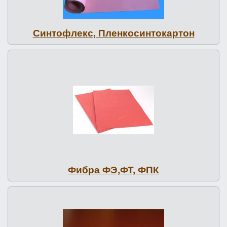
Син­тофлекс, Плен­ко­син­то­кар­тон
Фибра ФЭ,ФТ, ФПК