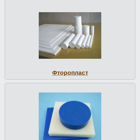
Фто­роп­ласт