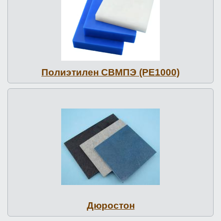
По­ли­эти­лен СВМПЭ (PE1000)
Дюростон