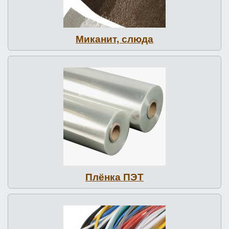
Миканит, слюда
Плёнка ПЭТ