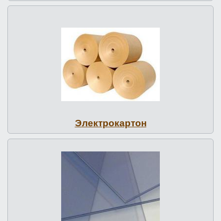
Элект­ро­кар­тон