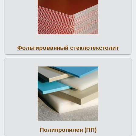
Фоль­ги­рован­ный стек­ло­текс­то­лит
По­лип­ро­пилен (ПП)