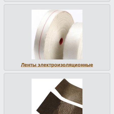
Ленты элект­ро­изо­ляци­он­ные