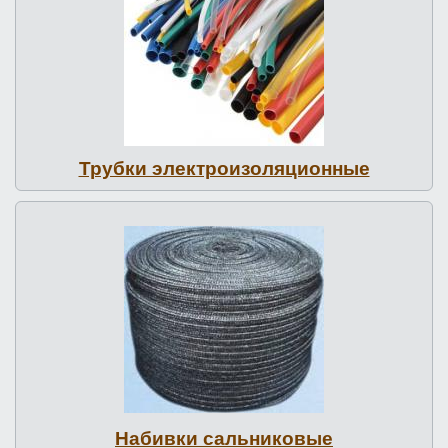
Трубки элект­ро­изо­ляци­он­ные
Набивки саль­ни­ковые