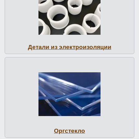
Детали из элект­ро­изо­ляции
Оргстекло