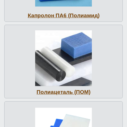
Капролон ПА6 (По­ли­амид)
По­ли­аце­таль (ПОМ)