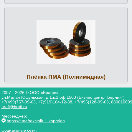
Плёнка ПМА (По­ли­имид­ная)
2007—2026 © ООО «Брафи»
ул.Малая Юшуньская, д.1,к.1,оф.1503 (Бизнес центр "Берлин")
+7(499)757-99-63
,
+7(919)104-12-88
,
+7(495)128-99-63
,
88001009
brafi@brafi.ru
Мессенджер:
https://t.me/tekstolit_i_kaprolon
Социальные сети: