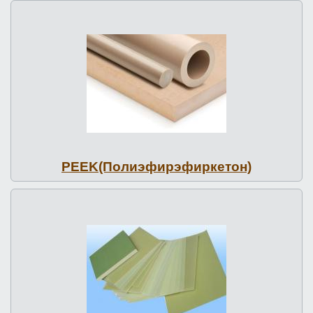
PEEK(По­ли­эфи­рэфир­ке­тон)