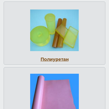
По­ли­уре­тан