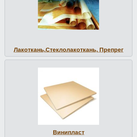
Ла­кот­кань,Стек­ло­лакот­кань, Препрег
Винипласт