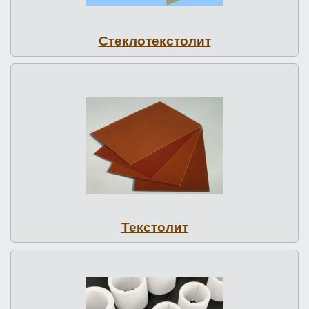
Стек­ло­текс­то­лит
Текстолит